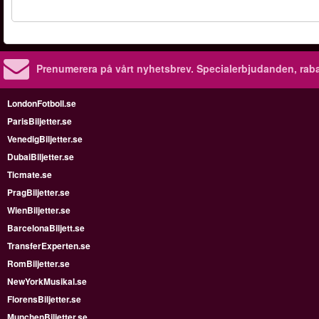
Prenumerera på vårt nyhetsbrev.
Specialerbjudanden, rab
LondonFotboll.se
ParisBiljetter.se
VenedigBiljetter.se
DubaiBiljetter.se
Ticmate.se
PragBiljetter.se
WienBiljetter.se
BarcelonaBiljett.se
TransferExperten.se
RomBiljetter.se
NewYorkMusikal.se
FlorensBiljetter.se
MunchenBiljetter.se