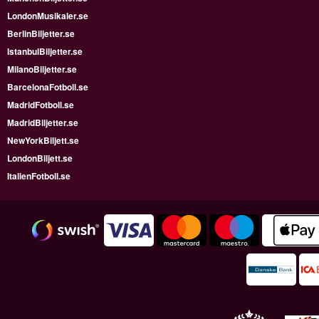
LondonMusikaler.se
BerlinBiljetter.se
IstanbulBiljetter.se
MilanoBiljetter.se
BarcelonaFotboll.se
MadridFotboll.se
MadridBiljetter.se
NewYorkBiljett.se
LondonBiljett.se
ItalienFotboll.se