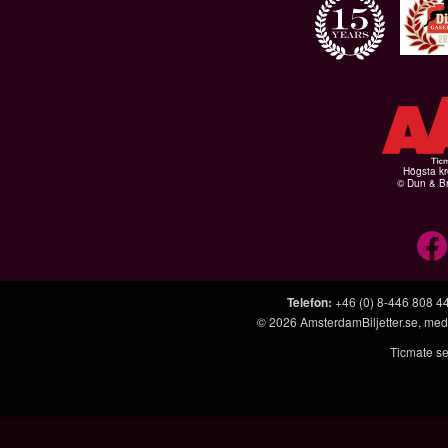
Högsta kr
© Dun & Br
Telefon
:
+46 (0) 8-446 808 4
© 2026
AmsterdamBiljetter.se
, med
Ticmate se