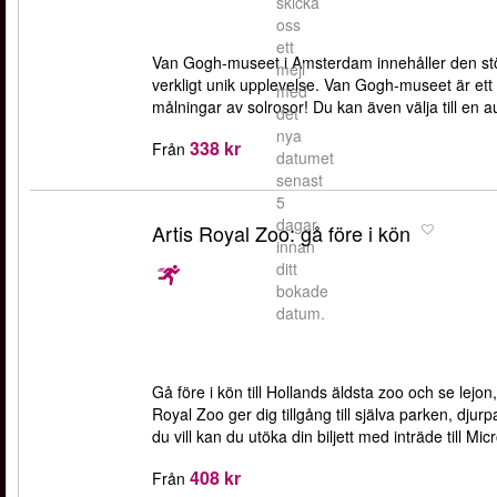
skicka
oss
ett
Van Gogh-museet i Amsterdam innehåller den stö
mejl
verkligt unik upplevelse. Van Gogh-museet är 
med
målningar av solrosor! Du kan även välja till en a
det
nya
338 kr
Från
datumet
senast
5
dagar
Artis Royal Zoo: gå före i kön
innan
ditt
bokade
datum.
Gå före i kön till Hollands äldsta zoo och se lejon,
Royal Zoo ger dig tillgång till själva parken, dju
du vill kan du utöka din biljett med inträde till Mi
408 kr
Från