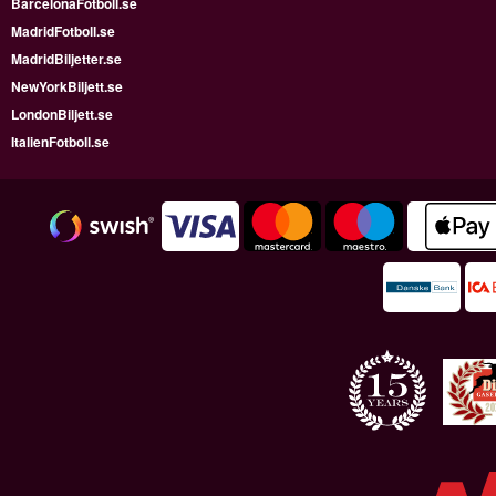
BarcelonaFotboll.se
MadridFotboll.se
MadridBiljetter.se
NewYorkBiljett.se
LondonBiljett.se
ItalienFotboll.se