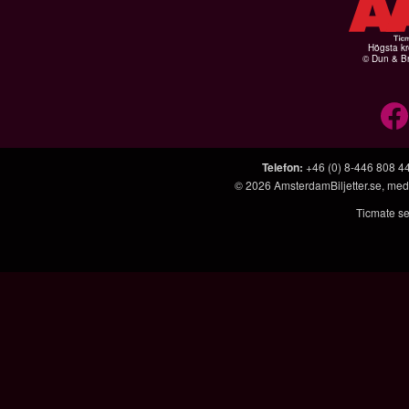
Högsta kr
© Dun & Br
Telefon
:
+46 (0) 8-446 808 4
© 2026
AmsterdamBiljetter.se
, med
Ticmate se