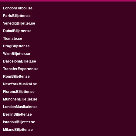
LondonFotboll.se
ParisBiljetter.se
VenedigBiljetter.se
DubaiBiljetter.se
Ticmate.se
PragBiljetter.se
WienBiljetter.se
BarcelonaBiljett.se
TransferExperten.se
RomBiljetter.se
NewYorkMusikal.se
FlorensBiljetter.se
MunchenBiljetter.se
LondonMusikaler.se
BerlinBiljetter.se
IstanbulBiljetter.se
MilanoBiljetter.se