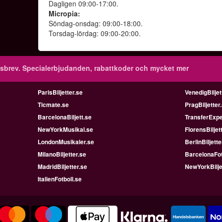
Dagligen 09:00-17:00.
Micropia:
Söndag-onsdag: 09:00-18:00.
Torsdag-lördag: 09:00-20:00.
sbrev.
Specialerbjudanden, rabattkoder och mycket mer
ParisBiljetter.se
VenedigBiljet
Ticmate.se
PragBiljetter
BarcelonaBiljett.se
TransferExpe
NewYorkMusikal.se
FlorensBiljet
LondonMusikaler.se
BerlinBiljette
MilanoBiljetter.se
BarcelonaFot
MadridBiljetter.se
NewYorkBilje
ItalienFotboll.se