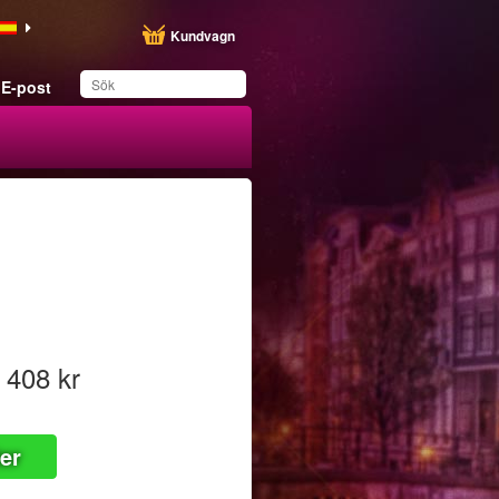
Kundvagn
E-post
Du har sparat produkten
i din lista
408 kr
ter