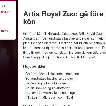
ence
Artis Royal Zoo: gå före 
n
334 kr
kön
n
322 kr
Gå före i kön till Hollands äldsta zoo, Artis Royal Zoo, i
Amsterdam! Se hundratals fascinerande djur som lejon
pingviner och elefanter. Med den här biljetten i handen
kan du besöka djurparkens bibliotek och planetariet. De
finns till och med en konstsamling som du kan utforska
Som tillägg till biljetten finns tillträde till Micropia!
Höjdpunkter
- Gå före i kön till Hollands äldsta zoo
- Se hundratals fascinerande djur
- Besök djurparkens bibliotek
- Se en uppvisning i planetariet
- Njut av den vackra konstsamlingen
- Tillträde till Micropia - som tillval