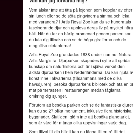
Vad kan jag förvänta mig?
Vem älskar inte att titta på lejonen som kopplar av efter
sin lunch eller se de söta pingvinerna simma och leka
med varandra? I Artis Royal Zoo kan du se hundratals
fascinerande djur och uppleva deras liv på mycket när
håll. När du tar en härlig promenad genom parken kan
du luta dig tillbaka och se de höga girafferna och de
magnifika elefanterna!
Artis Royal Zoo grundades 1838 under namnet Natura
Artis Margistra. Djurparken skapades i syfte att sprida
kunskap om naturhistoria och är i själva verket den
äldsta djurparken i hela Nederländerna. Du kan njuta a
konst inne i akvarierna (tillsammans med de olika
havsdjuren), besöka djurparkens bibliotek och äta en bi
mat på terrassen i restaurangen medan fåglarna
omkring dig sjunger.
Förutom att besöka parken och se de fantastiska djure
kan du se 27 olika monument, inklusive flera historiska
byggnader. Slutligen, glöm inte att besöka planetariet,
som är värd för många olika uppvisningar varje dag.
Som tillval till din biljett kan du lägga till entré till det