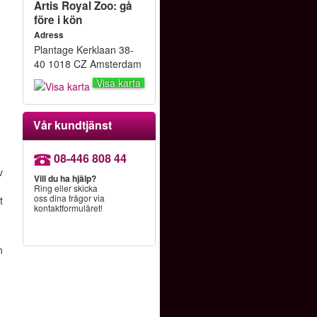
Artis Royal Zoo: gå
före i kön
Adress
Plantage Kerklaan 38-
40 1018 CZ Amsterdam
a
Visa karta
Vår kundtjänst
08-446 808 44
v
Vill du ha hjälp?
Ring eller skicka
oss dina frågor via
t
kontaktformuläret!
n