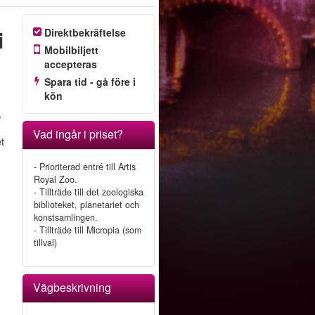
i
Direktbekräftelse
Mobilbiljett
accepteras
Spara tid - gå före i
kön
,
Vad ingår i priset?
t
.
- Prioriterad entré till Artis
Royal Zoo.
- Tillträde till det zoologiska
biblioteket, planetariet och
konstsamlingen.
- Tillträde till Micropia (som
tillval)
Vägbeskrivning