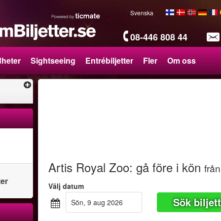
Svenska
08-446 808 44
heter
Sightseeing
Entrébiljetter
Fler
Om oss
Artis Royal Zoo: gå före i kön
från
ter
Välj datum
Sök biljet
sön, 9 aug 2026