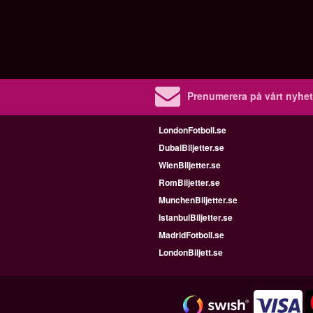
Prenumerera på vårt nyhet
LondonFotboll.se
DubaiBiljetter.se
WienBiljetter.se
RomBiljetter.se
MunchenBiljetter.se
IstanbulBiljetter.se
MadridFotboll.se
LondonBiljett.se