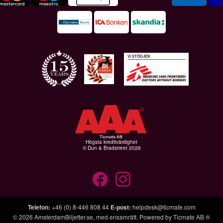
VI STÖDJER
Högsta kreditvärdighet
© Dun & Bradstreet 2026
Telefon
:
+46 (0) 8-446 808 44
E-post
:
helpdesk@ticmate.com
© 2026
AmsterdamBiljetter.se
, med ensamrätt. Powered by
Ticmate AB ®