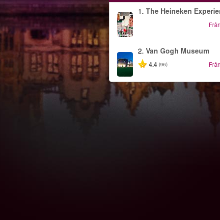
1.
The Heineken Experi
Frå
2.
Van Gogh Museum
4.4
Frå
(96)