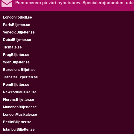
Prenumerera på vårt nyhetsbrev.
Specialerbjudanden, rab
LondonFotboll.se
ParisBiljetter.se
VenedigBiljetter.se
DubaiBiljetter.se
Ticmate.se
PragBiljetter.se
WienBiljetter.se
BarcelonaBiljett.se
TransferExperten.se
RomBiljetter.se
NewYorkMusikal.se
FlorensBiljetter.se
MunchenBiljetter.se
LondonMusikaler.se
BerlinBiljetter.se
IstanbulBiljetter.se