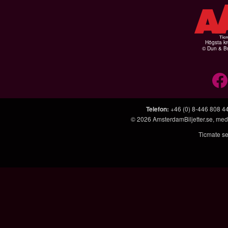
Högsta kr
© Dun & Br
Telefon
:
+46 (0) 8-446 808 4
© 2026
AmsterdamBiljetter.se
, med
Ticmate se