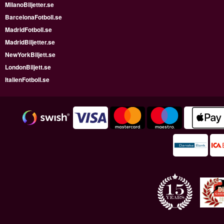
MilanoBiljetter.se
BarcelonaFotboll.se
MadridFotboll.se
MadridBiljetter.se
NewYorkBiljett.se
LondonBiljett.se
ItalienFotboll.se